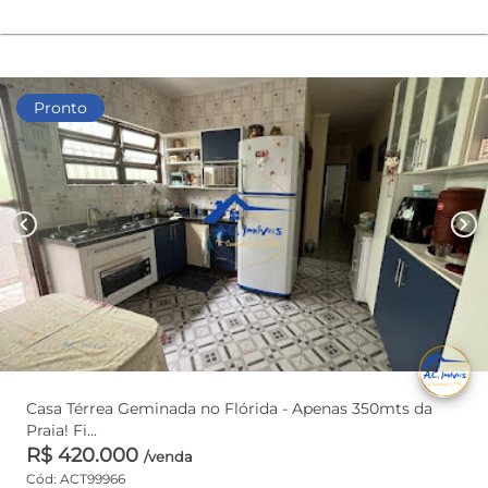
Pronto
chevron_left
chevron_right
Casa Térrea Geminada no Flórida - Apenas 350mts da
Praia! Fi...
R$ 420.000
/venda
Cód: ACT99966