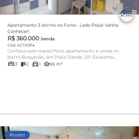
Apartamento 3 dorms no Forte - Lado Praia! Venha
Conhecer!
R$ 360.000
/venda
Cód: ACTA9114
Conheça este maravilhoso apartamento à venda no
bairro Boqueirão, em Praia Grande, SP. Excelente
bed
directions_car
Localização - Apenas 45...
other_houses
3
2
1
66 m²
Pronto