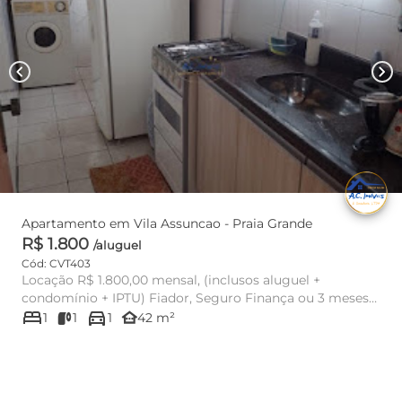
chevron_left
chevron_right
Apartamento em Vila Assuncao - Praia Grande
R$ 1.800
/aluguel
Cód: CVT403
Locação R$ 1.800,00 mensal, (inclusos aluguel +
condomínio + IPTU) Fiador, Seguro Finança ou 3 meses
bed
directions_car
caução Aprovação m...
other_houses
1
1
1
42 m²