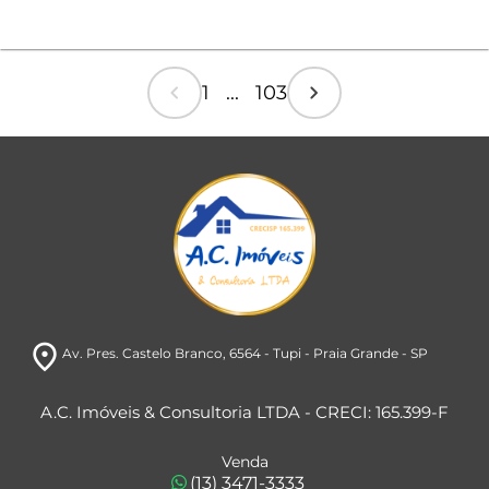
chevron_left
chevron_right
1 ... 103
room
Av. Pres. Castelo Branco
, 6564
- Tupi
- Praia Grande
- SP
A.C. Imóveis & Consultoria LTDA - CRECI: 165.399-F
Venda
(13) 3471-3333