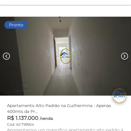
Pronto
chevron_left
chevron_right
Apartamento Alto Padrão na Guilhermina - Apenas
400mts da Pr...
R$ 1.137.000
/venda
Cód: ACT99924
Apresentamos um magnífico apartamento alto padrão à