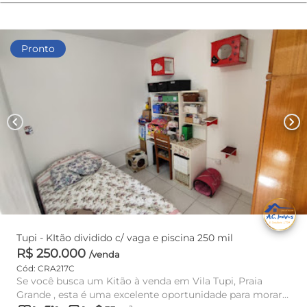
Pronto
chevron_left
chevron_right
Tupi - KItão dividido c/ vaga e piscina 250 mil
R$ 250.000
/venda
Cód: CRA217C
Se você busca um Kitão à venda em Vila Tupi, Praia
Grande , esta é uma excelente oportunidade para morar