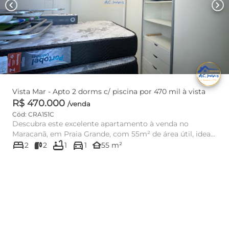
chevron_left
chevron_right
Vista Mar - Apto 2 dorms c/ piscina por 470 mil à vista
R$ 470.000
/venda
Cód: CRA151C
Descubra este excelente apartamento à venda no
Maracanã, em Praia Grande, com 55m² de área útil, ideal
bed
bathtub
directions_car
para quem busca ...
other_houses
2
2
1
1
55 m²