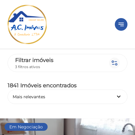
notes
Filtrar imóveis
page_info
3 filtros ativos
1841 Imóveis encontrados
keyboard_arrow_down
Mais relevantes
Em Negociação