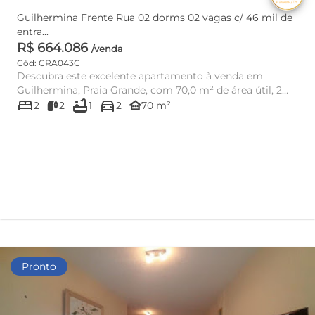
Guilhermina Frente Rua 02 dorms 02 vagas c/ 46 mil de
entra...
R$ 664.086
/venda
Cód: CRA043C
Descubra este excelente apartamento à venda em
Guilhermina, Praia Grande, com 70,0 m² de área útil, 2
bed
bathtub
directions_car
dormitórios, send...
other_houses
2
2
1
2
70 m²
Pronto