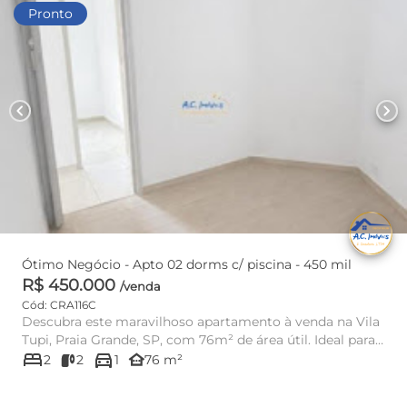
Pronto
chevron_left
chevron_right
Ótimo Negócio - Apto 02 dorms c/ piscina - 450 mil
R$ 450.000
/venda
Cód: CRA116C
Descubra este maravilhoso apartamento à venda na Vila
Tupi, Praia Grande, SP, com 76m² de área útil. Ideal para
bed
directions_car
quem bus...
other_houses
2
2
1
76 m²