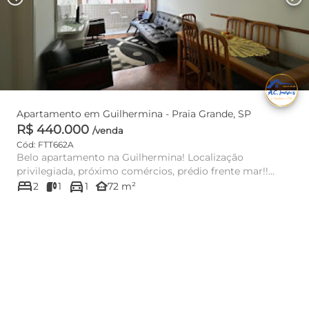
Apartamento em Guilhermina - Praia Grande, SP
R$ 440.000
/venda
Cód: FTT662A
Belo apartamento na Guilhermina! Localização
privilegiada, próximo comércios, prédio frente mar!!
bed
directions_car
Unidade com vista mar ...
other_houses
2
1
1
72 m²