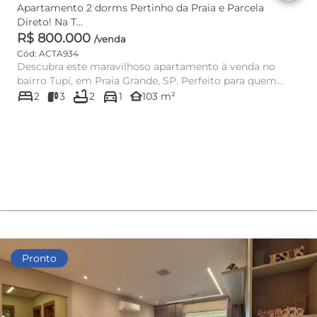
Apartamento 2 dorms Pertinho da Praia e Parcela
Direto! Na T...
R$ 800.000
/venda
Cód: ACTA934
Descubra este maravilhoso apartamento à venda no
bairro Tupi, em Praia Grande, SP. Perfeito para quem
bed
bathtub
directions_car
busca conforto, s...
other_houses
2
3
2
1
103 m²
Pronto