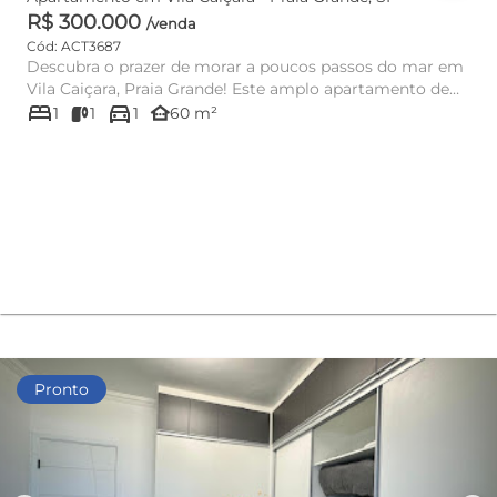
R$ 300.000
/venda
Cód: ACT3687
Descubra o prazer de morar a poucos passos do mar em
Vila Caiçara, Praia Grande! Este amplo apartamento de
bed
directions_car
60m² ofere...
other_houses
1
1
1
60 m²
Pronto