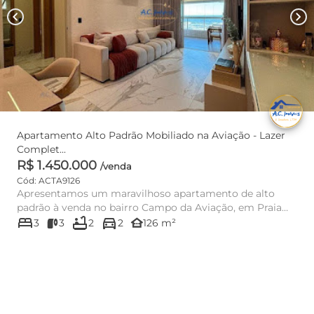
chevron_left
chevron_right
Apartamento Alto Padrão Mobiliado na Aviação - Lazer
Complet...
R$ 1.450.000
/venda
Cód: ACTA9126
Apresentamos um maravilhoso apartamento de alto
padrão à venda no bairro Campo da Aviação, em Praia
bed
bathtub
directions_car
Grande, SP. Maravil...
other_houses
3
3
2
2
126 m²