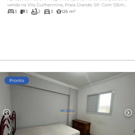
venda na Vila Guilhermina, Praia Grande, SP. Com 126m²
bed
bathtub
directions_car
de área útil,...
other_houses
3
3
2
3
126 m²
Pronto
chevron_left
chevron_right