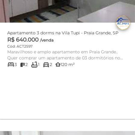
Apartamento 3 dorms na Vila Tupi - Praia Grande, SP
R$ 640.000
/venda
Cód: ACT2597
Maravilhoso e amplo apartamento em Praia Grande..
Quer comprar um apartamento de 03 dormitórios no
bed
bathtub
directions_car
litoral? O imóvel es...
other_houses
3
2
1
2
120 m²