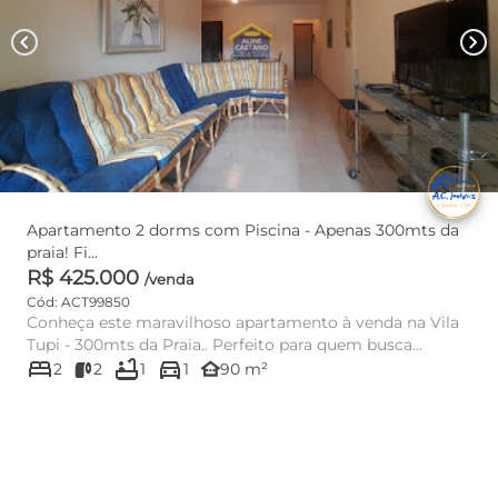
chevron_left
chevron_right
Apartamento 2 dorms com Piscina - Apenas 300mts da
praia! Fi...
R$ 425.000
/venda
Cód: ACT99850
Conheça este maravilhoso apartamento à venda na Vila
Tupi - 300mts da Praia.. Perfeito para quem busca
bed
bathtub
directions_car
conforto, segura...
other_houses
2
2
1
1
90 m²