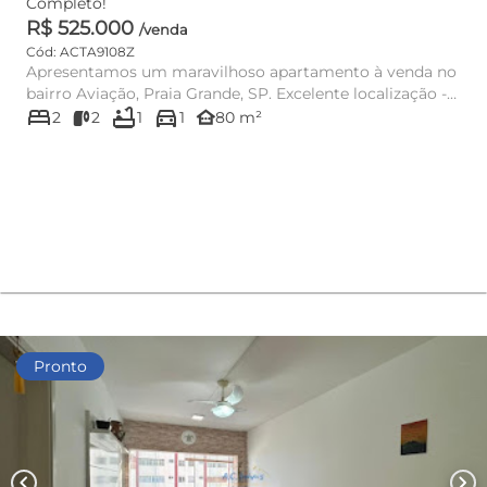
Completo!
R$ 525.000
/venda
Cód: ACTA9108Z
Apresentamos um maravilhoso apartamento à venda no
bairro Aviação, Praia Grande, SP. Excelente localização -
bed
bathtub
directions_car
Apenas 100m...
other_houses
2
2
1
1
80 m²
Pronto
chevron_left
chevron_right