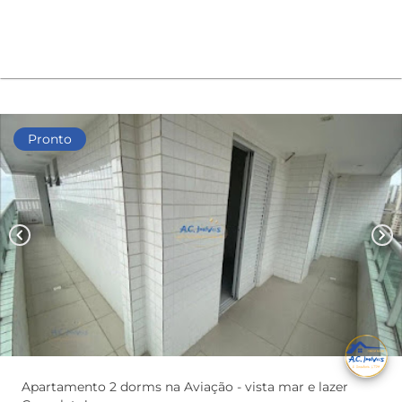
Pronto
chevron_left
chevron_right
Apartamento 2 dorms na Aviação - vista mar e lazer