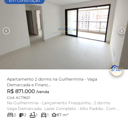
Em Construção
chevron_left
chevron_right
Apartamento 2 dorms na Guilhermina - Vaga
Demarcada e Financ...
R$ 871.000
/venda
Cód: ACT9621
Na Guilhermina - Lançamento Fresquinho.. 2 dorms
Vaga Demarcada.. Lazer Completo - Alto Padrão.. Com 2
bed
bathtub
directions_car
dormitórios sen...
other_houses
2
2
1
1
87 m²