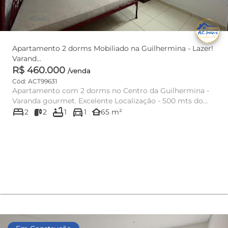
Apartamento 2 dorms Mobiliado na Guilhermina - Lazer!
Varand...
R$ 460.000
/venda
Cód: ACT99631
Apartamento com 2 dorms no Centro da Guilhermina -
Varanda gourmet. Excelente Localização - 500 mts do
bed
bathtub
directions_car
mar e Próximo à F...
other_houses
2
2
1
1
65 m²