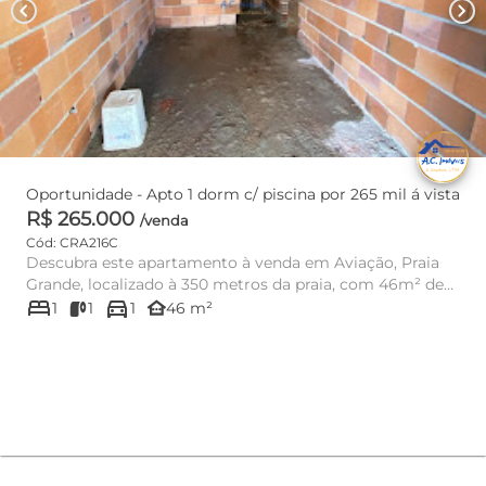
chevron_left
chevron_right
Oportunidade - Apto 1 dorm c/ piscina por 265 mil á vista
R$ 265.000
/venda
Cód: CRA216C
Descubra este apartamento à venda em Aviação, Praia
Grande, localizado à 350 metros da praia, com 46m² de
bed
directions_car
área útil, 1 ...
other_houses
1
1
1
46 m²