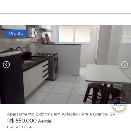
Pronto
chevron_left
chevron_right
Apartamento 2 dorms em Aviação - Praia Grande, SP
R$ 550.000
/venda
Cód: ACT2364