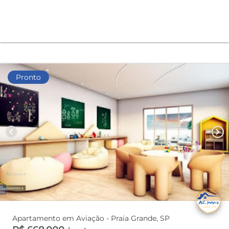
Pronto
chevron_left
chevron_right
Apartamento em Aviação - Praia Grande, SP