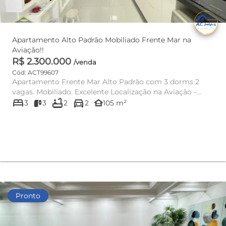
Apartamento Alto Padrão Mobiliado Frente Mar na
Aviação!!
R$ 2.300.000
/venda
Cód: ACT99607
Apartamento Frente Mar Alto Padrão com 3 dorms 2
vagas. Mobiliado. Excelente Localização na Aviação -
bed
bathtub
directions_car
Vista Livre e Perm...
other_houses
3
3
2
2
105 m²
Pronto