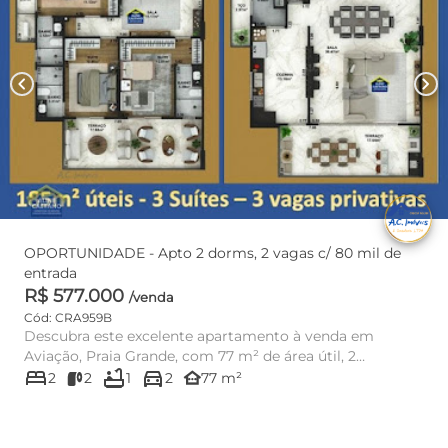
chevron_left
chevron_right
OPORTUNIDADE - Apto 2 dorms, 2 vagas c/ 80 mil de
entrada
R$ 577.000
/venda
Cód: CRA959B
Descubra este excelente apartamento à venda em
Aviação, Praia Grande, com 77 m² de área útil, 2
bed
bathtub
directions_car
dormitórios, sendo 1 su...
other_houses
2
2
1
2
77 m²