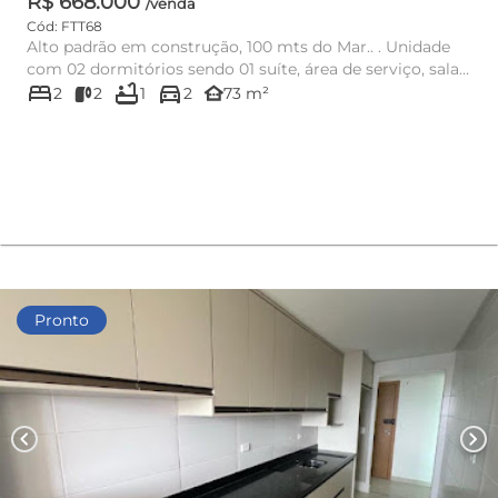
R$ 668.000
/venda
Cód: FTT68
Alto padrão em construção, 100 mts do Mar.. . Unidade
com 02 dormitórios sendo 01 suíte, área de serviço, sala
bed
bathtub
directions_car
dois ambi...
other_houses
2
2
1
2
73 m²
Pronto
chevron_left
chevron_right