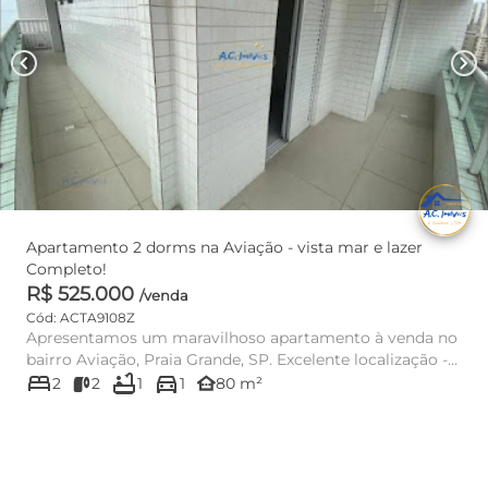
chevron_left
chevron_right
Apartamento 2 dorms na Aviação - vista mar e lazer
Completo!
R$ 525.000
/venda
Cód: ACTA9108Z
Apresentamos um maravilhoso apartamento à venda no
bairro Aviação, Praia Grande, SP. Excelente localização -
bed
bathtub
directions_car
Apenas 100m...
other_houses
2
2
1
1
80 m²