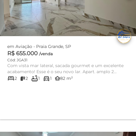
em Aviação - Praia Grande, SP
R$ 655.000
/venda
Cód: JGA31
Com vista mar lateral, sacada gourmet e um excelente
acabamento! Esse é o seu novo lar. Apart. amplo 2
bed
bathtub
directions_car
dorms. sendo...
other_houses
2
2
1
1
82 m²