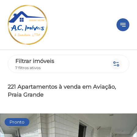
notes
Filtrar imóveis
page_info
7 filtros ativos
221 Apartamentos
à venda
em Aviação
,
Praia Grande
Pronto