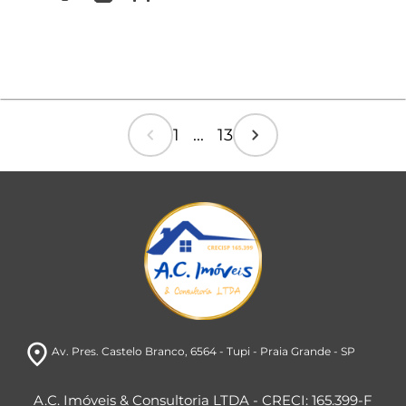
chevron_left
chevron_right
1 ... 13
room
Av. Pres. Castelo Branco
, 6564
- Tupi
- Praia Grande
- SP
A.C. Imóveis & Consultoria LTDA - CRECI: 165.399-F