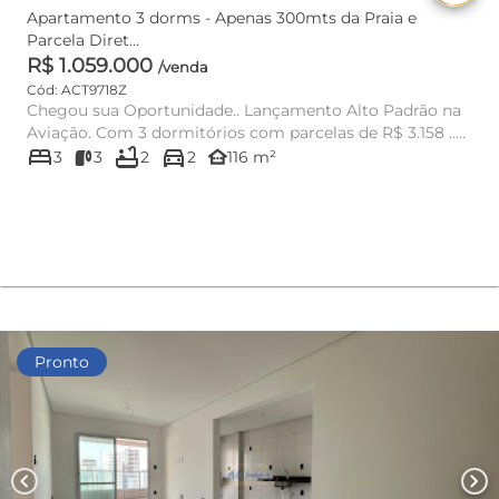
Apartamento 3 dorms - Apenas 300mts da Praia e
Parcela Diret...
R$ 1.059.000
/venda
Cód: ACT9718Z
Chegou sua Oportunidade.. Lançamento Alto Padrão na
Aviação. Com 3 dormitórios com parcelas de R$ 3.158 ..
bed
bathtub
directions_car
Incrível!! ...
other_houses
3
3
2
2
116 m²
Pronto
chevron_left
chevron_right