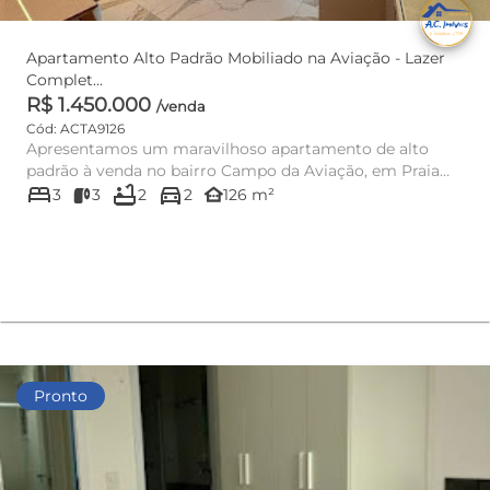
Apartamento Alto Padrão Mobiliado na Aviação - Lazer
Complet...
R$ 1.450.000
/venda
Cód: ACTA9126
Apresentamos um maravilhoso apartamento de alto
padrão à venda no bairro Campo da Aviação, em Praia
bed
bathtub
directions_car
Grande, SP. Maravil...
other_houses
3
3
2
2
126 m²
Pronto