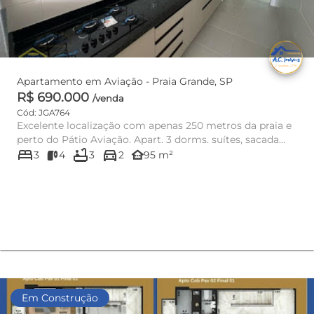
Apartamento em Aviação - Praia Grande, SP
R$ 690.000
/venda
Cód: JGA764
Excelente localização com apenas 250 metros da praia e
perto do Pátio Aviação. Apart. 3 dorms. suítes, sacada
bed
bathtub
directions_car
gour...
other_houses
3
4
3
2
95 m²
Em Construção