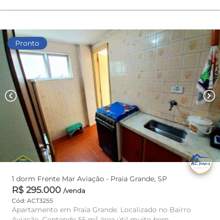
Pronto
chevron_left
chevron_right
1 dorm Frente Mar Aviação - Praia Grande, SP
R$ 295.000
/venda
Cód: ACT3255
Apartamento em Praia Grande. Localizado no Bairro
Aviação. Contendo 55 m² área útil muito bem