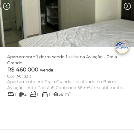
chevron_left
chevron_right
Apartamento 1 dorm sendo 1 suíte na Aviação - Praia
Grande
R$ 460.000
/venda
Cód: ACT3213
Apartamento em Praia Grande. Localizado no Bairro
Aviação - Alto Padrão!! Contendo 56 m² área útil muito
bed
bathtub
directions_car
bem distri...
other_houses
1
2
1
1
56 m²