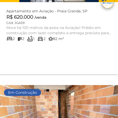
Apartamento em Aviação - Praia Grande, SP
R$ 620.000
/venda
Cód: JGA59
More há 100 metros da praia na Aviação! Prédio em
construção com lazer completo e entrega prevista para
bed
bathtub
directions_car
o fim de 20...
other_houses
2
2
1
2
82 m²
Em Construção