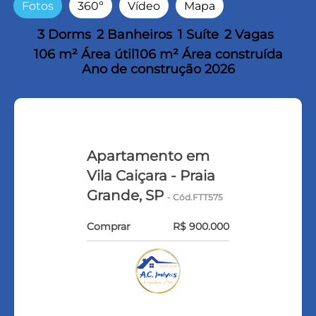
Fotos
360º
Vídeo
Mapa
3 Dorms
2 Banheiros
1 Suíte
2 Vagas
106 m² Área útil
106 m² Área construída
Ano de construção 2026
Apartamento em
Vila Caiçara - Praia
Grande, SP
- Cód.FTT575
Comprar
R$ 900.000