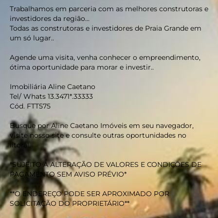
Trabalhamos em parceria com as melhores construtoras e
investidores da região...
Todas as construtoras e investidores de Praia Grande em
um só lugar..
Agende uma visita, venha conhecer o empreendimento,
ótima oportunidade para morar e investir..
Imobiliária Aline Caetano
Tel/ Whats 13.3471*.33333
Cód. FTT575
Busque por Aline Caetano Imóveis em seu navegador,
visite nosso site e consulte outras oportunidades no
litoral.
*SUJEITO A ALTERAÇÃO DE VALORES E CONDIÇÕES DE
PAGAMENTO SEM AVISO PRÉVIO*
**O ENDEREÇO PODE SER APROXIMADO POR
SOLICITAÇÃO DO PROPRIETÁRIO**