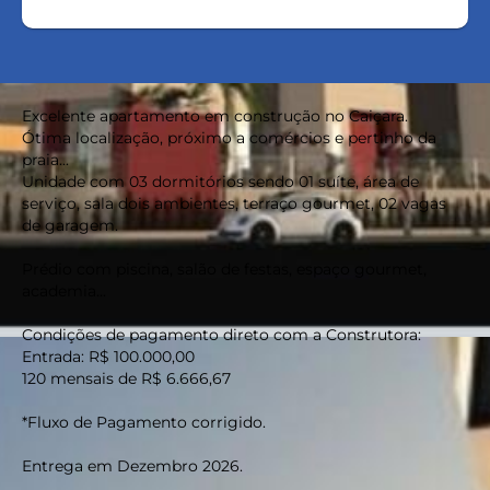
Excelente apartamento em construção no Caiçara.
Ótima localização, próximo a comércios e pertinho da
praia...
Unidade com 03 dormitórios sendo 01 suíte, área de
serviço, sala dois ambientes, terraço gourmet, 02 vagas
de garagem.
Prédio com piscina, salão de festas, espaço gourmet,
academia...
Condições de pagamento direto com a Construtora:
Entrada: R$ 100.000,00
120 mensais de R$ 6.666,67
*Fluxo de Pagamento corrigido.
Entrega em Dezembro 2026.