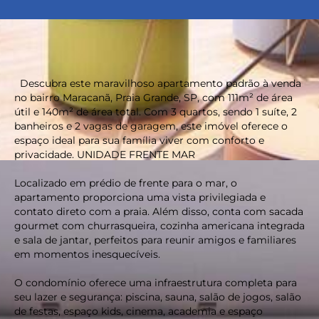
Descubra este maravilhoso apartamento padrão à venda
no bairro Maracanã, Praia Grande, SP, com 111m² de área
útil e 140m² de área total. Com 3 quartos, sendo 1 suíte, 2
banheiros e 2 vagas de garagem, este imóvel oferece o
espaço ideal para sua família viver com conforto e
privacidade. UNIDADE FRENTE MAR
Localizado em prédio de frente para o mar, o
apartamento proporciona uma vista privilegiada e
contato direto com a praia. Além disso, conta com sacada
gourmet com churrasqueira, cozinha americana integrada
e sala de jantar, perfeitos para reunir amigos e familiares
em momentos inesquecíveis.
O condomínio oferece uma infraestrutura completa para
seu lazer e segurança: piscina, sauna, salão de jogos, salão
de festas, espaço kids, cinema, academia e espaço