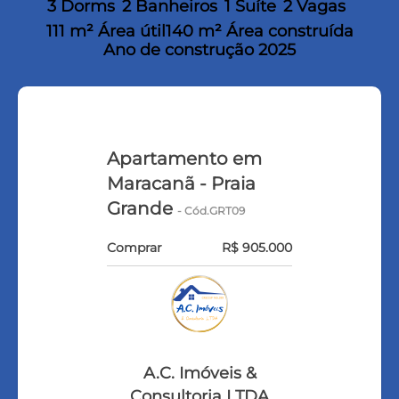
3 Dorms
2 Banheiros
1 Suíte
2 Vagas
111 m² Área útil
140 m² Área construída
Ano de construção 2025
Apartamento em
Maracanã - Praia
Grande
- Cód.GRT09
Comprar
R$ 905.000
A.C. Imóveis &
Consultoria LTDA